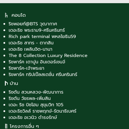
คอนโด
ริชพอยท์@BTS วุฒากาศ
เดอะริช พระราม9-ศรีนครินทร์
Rich park terminal พหลโยธิน59
เดอะริช สาทร - ตากสิน
เดอะริช เพลินจิต-นานา
The 8 Collection Luxury Residence
ริชพาร์ค เตาปูน อินเตอร์เชนจ์
ริชพาร์ค-เจ้าพระยา
ริชพาร์ค ทริปเปิ้ลสเตชั่น ศรีนครินทร์
บ้าน
ริชตัน สวนหลวง-พัฒนาการ
ริชตัน วัชรพล-เพิ่มสิน
เดอะ ริช บิซโฮม สุขุมวิท 105
เดอะริชวิลล์ ราชพฤกษ์-รัตนาธิเบศร์
เดอะริช อเวนิว ดำรงรักษ์
โครงการอื่น ๆ