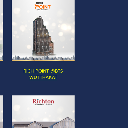
RICH POINT @BTS
WUTTHAKAT