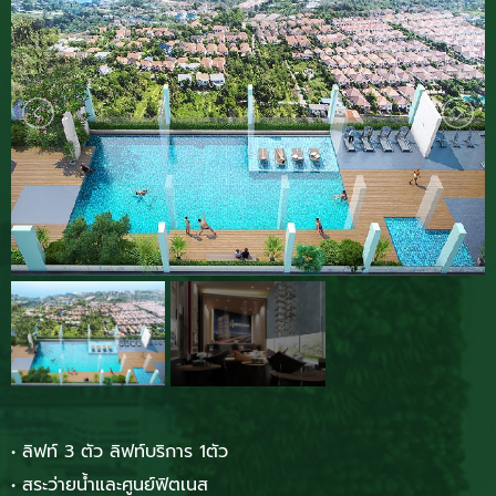
• ลิฟท์ 3 ตัว ลิฟท์บริการ 1ตัว
• สระว่ายน้ำและศูนย์ฟิตเนส