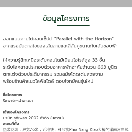
ข้อมูลโครงการ
ออกแบบภายใต้คอนเซ็ปต์ “Parallel with the Horizon”
จากแรงบันดาลใจของเส้นสายและสีสันคู่ขนานกับเส้นขอบฟ้า
ให้ความรู้สึกเหนือระดับคอนโดมิเนียมไฮไรส์สูง 33 ชั้น
ระดับไฮคลาสประกอบด้วยอาคารพักอาศัยจำนวน 663 ยูนิต
ตกแต่งด้วยประติมากรรม ร่วมสมัยโดดเด่นสวยงาม
พร้อมร้านค้าแนวไลฟ์สไตล์ ตอบโจทย์คนรุ่นใหม่
ชื่อโครงการ
ริชพาร์ค-เจ้าพระยา
เจ้าของโครงการ
บริษัท ริชี่เพลซ 2002 จำกัด (มหาชน)
สถานที่ตั้ง
热带花园，房宽7.6米，近地铁，可欣赏Phra Nang Klao大桥的湄南河曲线