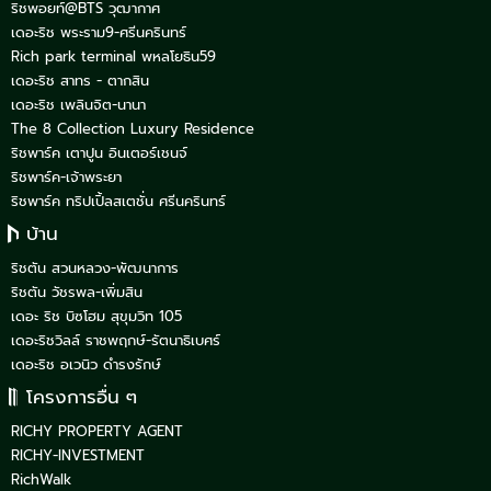
ริชพอยท์@BTS วุฒากาศ
เดอะริช พระราม9-ศรีนครินทร์
Rich park terminal พหลโยธิน59
เดอะริช สาทร - ตากสิน
เดอะริช เพลินจิต-นานา
The 8 Collection Luxury Residence
ริชพาร์ค เตาปูน อินเตอร์เชนจ์
ริชพาร์ค-เจ้าพระยา
ริชพาร์ค ทริปเปิ้ลสเตชั่น ศรีนครินทร์
บ้าน
ริชตัน สวนหลวง-พัฒนาการ
ริชตัน วัชรพล-เพิ่มสิน
เดอะ ริช บิซโฮม สุขุมวิท 105
เดอะริชวิลล์ ราชพฤกษ์-รัตนาธิเบศร์
เดอะริช อเวนิว ดำรงรักษ์
โครงการอื่น ๆ
RICHY PROPERTY AGENT
RICHY-INVESTMENT
RichWalk