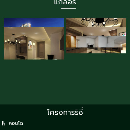
แกลอรี่
โครงการริชี่
คอนโด