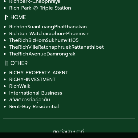
Richpark-Chaophraya
Rich Park @ Triple Station
HOME
RichtonSuanLuangPhatthanakan
Richton Watcharaphon-Phoemsin
TheRichBizHomSukhumvit105
TheRichVilleRatchaphruekRattanathibet
TheRichAvenueDamrongrak
OTHER
RICHY PROPERTY AGENT
RICHY-INVESTMENT
RichWalk
International Business
สวัสดิการที่อยู่อาศัย
Rent-Buy Residential
ติดต่อเจ้าหน้าที่