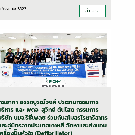
เข้าชม
3523
อ่านต่อ
ดร.อาภา อรรถบูรณ์วงศ์ ประธานกรรมการ
บริหาร และ พตอ. สุวิทย์ ตันโสด กรรมการ
บริษัท บมจ.ริชี่เพลซ ร่วมกับสโมสรโรตารีสาทร
และคู่มิตรจากประเทศเกาหลี จัดหาและส่งมอบ
เครื่องปั๊มหัวใจ (Defibrillator)