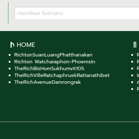
HOME
RichtonSuanLuangPhatthanakan
Richton Watcharaphon-Phoemsin
TheRichBizHomSukhumvit105
TheRichVilleRatchaphruekRattanathibet
TheRichAvenueDamrongrak
ส