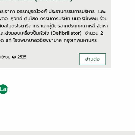
ดร.อาภา อรรถบูรณ์วงศ์ ประธานกรรมการบริหาร และ
พตอ. สุวิทย์ ตันโสด กรรมการบริษัท บมจ.ริชี่เพลซ ร่วม
กับสโมสรโรตารีสาทร และคู่มิตรจากประเทศเกาหลี จัดหา
และส่งมอบเครื่องปั๊มหัวใจ (Defibrillator) จํานวน 2
ชุด แก่ โรงพยาบาลวชิรพยาบาล กรุงเทพมหานคร
เข้าชม
2535
อ่านต่อ
Last
›