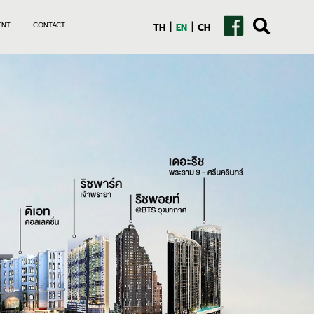
|
|
ENT
CONTACT
TH
EN
CH