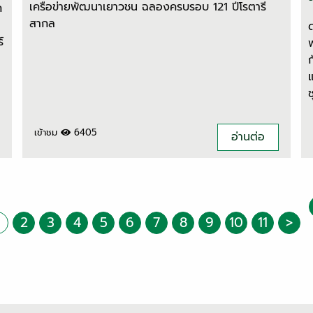
เครือข่ายพัฒนาเยาวชน ฉลองครบรอบ 121 ปีโรตารี
ก
สากล
์
เข้าชม
6405
อ่านต่อ
2
3
4
5
6
7
8
9
10
11
>