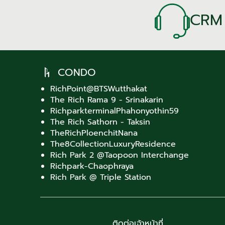
CRM
CONDO
RichPoint@BTSWutthakat
The Rich Rama 9 - Srinakarin
RichparkterminalPhahonyothin59
The Rich Sathorn - Taksin
TheRichPloenchitNana
The8CollectionLuxuryResidence
Rich Park 2 @Taopoon Interchange
Richpark-Chaophraya
Rich Park @ Triple Station
ติดต่อเจ้าหน้าที่