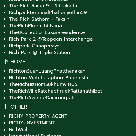
The Rich Rama 9 - Srinakarin
RichparkterminalPhahonyothin59
The Rich Sathorn - Taksin
TheRichPloenchitNana
The8CollectionLuxuryResidence
Rich Park 2 @Taopoon Interchange
Richpark-Chaophraya
Rich Park @ Triple Station
HOME
RichtonSuanLuangPhatthanakan
Richton Watcharaphon-Phoemsin
TheRichBizHomSukhumvit105
TheRichVilleRatchaphruekRattanathibet
TheRichAvenueDamrongrak
OTHER
RICHY PROPERTY AGENT
RICHY-INVESTMENT
RichWalk