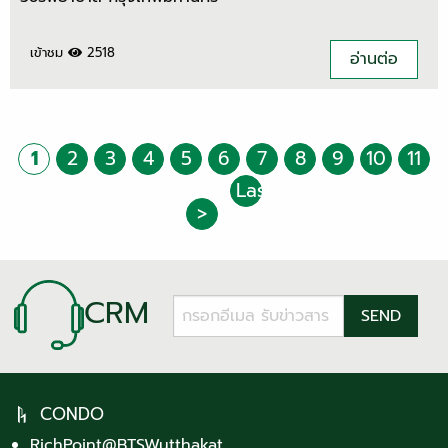
เข้าชม
2518
อ่านต่อ
1
2
3
4
5
6
7
8
9
10
11
Last
>
›
CRM
CONDO
RichPoint@BTSWutthakat