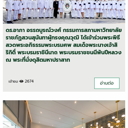
ดร.อาภา อรรถบูรณ์วงศ์ กรรมการสภามหาวิทยาลัย
ราชภัฏสวนสุนันทาผู้ทรงคุณวุฒิ ได้เข้าร่วมพระพิธี
สวดพระอภิธรรมพระบรมศพ สมเด็จพระนางเจ้าสิ
ริกิติ์ พระบรมราชินีนาถ พระบรมราชชนนีพันปีหลวง
ณ พระที่นั่งดุสิตมหาปราสาท
เข้าชม
2674
อ่านต่อ